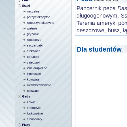
Ptaki
Ssaki
Pancernik peba
Das
naczelne
długoogonowym. Ssa
parzystokopytne
Terenia ameryki półn
nieparzystokopytne
walenie
deszczowe, busz, łą
gryzonie
nietoperze
szczerbatki
Dla studentów
stekowce
torbacze
zajęczaki
inne drapieżne
inne ssaki
kotowate
niedźwiedziowate
psowate
Gady
żółwie
krokodyle
łuskonośne
sfenodonty
Płazy