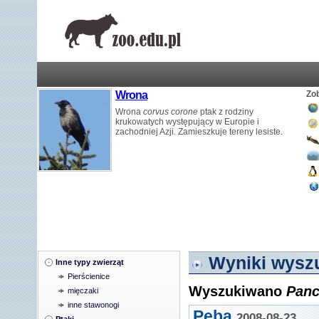
Wrona
Zo
Wrona
corvus corone
ptak z rodziny
krukowatych występujący w Europie i
zachodniej Azji. Zamieszkuje tereny lesiste.
Wyniki wyszu
Inne typy zwierząt
Pierścienice
Wyszukiwano
Panc
mięczaki
inne stawonogi
Peba
2008-08-23