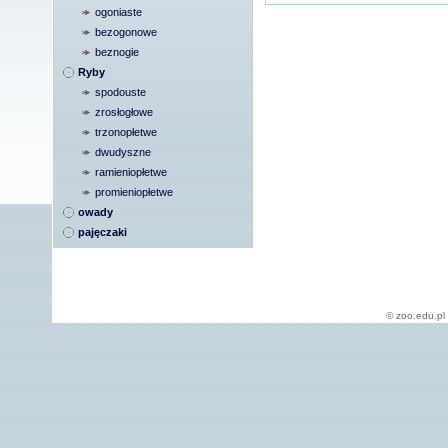
ogoniaste
bezogonowe
beznogie
Ryby
spodouste
zrosłogłowe
trzonopłetwe
dwudyszne
ramieniopłetwe
promieniopłetwe
owady
pajęczaki
© zoo.edu.pl