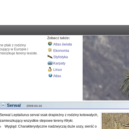
Zobacz także:
Atlas świata
one
ptak z rodziny
ujący w Europie i
Ekonomia
mieszkuje tereny lesiste.
Stylistyka
Karpaty
Linux
Atlas
Serwal
2008-04-16
Serwal Leptailurus serval ssak drapieżny z rodziny kotowatych,
zamieszkujący wszystkie stepowe tereny Afryki.
Wygląd: Charakterystyczne nadzwyczaj duże uszy, sierść o