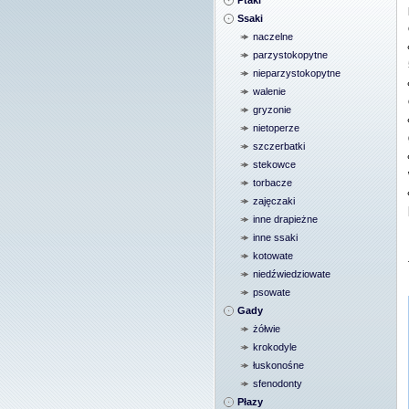
Ptaki
Ssaki
naczelne
parzystokopytne
nieparzystokopytne
walenie
gryzonie
nietoperze
szczerbatki
stekowce
torbacze
zajęczaki
inne drapieżne
inne ssaki
kotowate
niedźwiedziowate
psowate
Gady
żółwie
krokodyle
łuskonośne
sfenodonty
Płazy