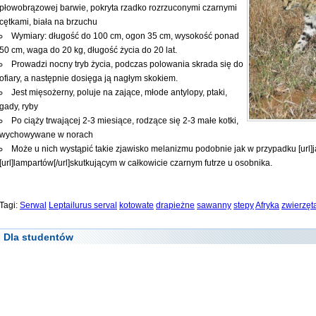
płowobrązowej barwie, pokryta rzadko rozrzuconymi czarnymi
cętkami, biała na brzuchu
Wymiary: długość do 100 cm, ogon 35 cm, wysokość ponad
50 cm, waga do 20 kg, długość życia do 20 lat.
Prowadzi nocny tryb życia, podczas polowania skrada się do
ofiary, a następnie dosięga ją nagłym skokiem.
Jest mięsożerny, poluje na zające, młode antylopy, ptaki,
gady, ryby
Po ciąży trwającej 2-3 miesiące, rodzące się 2-3 małe kotki,
wychowywane w norach
Może u nich wystąpić takie zjawisko melanizmu podobnie jak w przypadku [url]j
[url]lampartów[/url]skutkującym w całkowicie czarnym futrze u osobnika.
Tagi:
Serwal
Leptailurus serval
kotowate
drapieżne
sawanny
stepy
Afryka
zwierzęt
Dla studentów