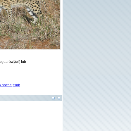
aguarów[/url] lub
a nocne
ssak